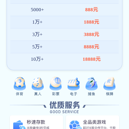
随着新赛季的临近，巴萨迫切需要进行阵容调整，以
提高球队整体竞争力。在过去几个赛季中，巴萨在国
内外赛事中的表现未能达到预期，这使得俱乐部高层
意识到必须加强球队深度和实力。特别是在中场和前
锋位置上，巴萨需要一些具备突破能力和创造力的新
鲜血液。
同时，在球队战术体系不断演变之际，引进适合当前
战术要求的球员显得尤为重要。俱乐部管理层清楚地
认识到，仅依靠现有阵容难以在联赛和欧战中争夺荣
誉，因此积极寻求合适的引援目标成为了当务之急。
此外，在财务状况逐渐好转的大环境下，巴萨也开始
重新评估自己的引援策略。虽然仍需谨慎行事，但他